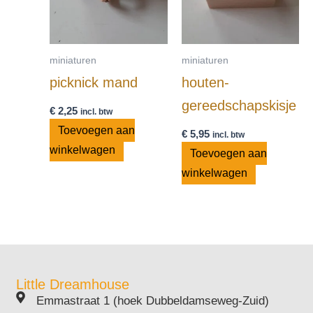
miniaturen
miniaturen
picknick mand
houten-
gereedschapskisje
€
2,25
incl. btw
Toevoegen aan
€
5,95
incl. btw
winkelwagen
Toevoegen aan
winkelwagen
Little Dreamhouse
Emmastraat 1 (hoek Dubbeldamseweg-Zuid)