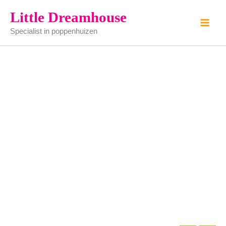
Mandolien
Ga
Little Dreamhouse
aantal
naar
Specialist in poppenhuizen
de
inhoud