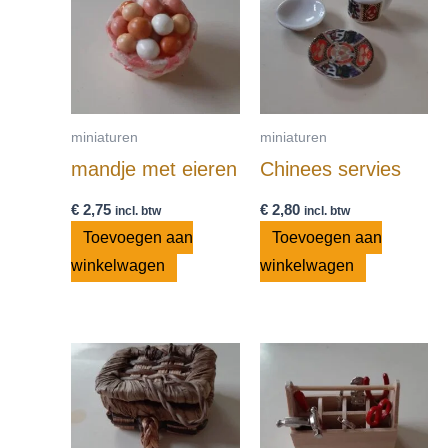
miniaturen
miniaturen
mandje met eieren
Chinees servies
€
2,75
€
2,80
incl. btw
incl. btw
Toevoegen aan
Toevoegen aan
winkelwagen
winkelwagen