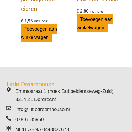
eieren
€
2,80
incl. btw
Toevoegen aan
€
1,95
incl. btw
winkelwagen
Toevoegen aan
winkelwagen
Little Dreamhouse
Emmastraat 1 (hoek Dubbeldamseweg-Zuid)
3314 ZL Dordrecht
info@littledreamhouse.nl
078-6135950
NL41 ABNA 0443837678