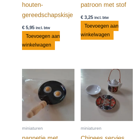
houten-
patroon met stof
gereedschapskisje
€
3,25
incl. btw
Toevoegen aan
€
5,95
incl. btw
winkelwagen
Toevoegen aan
winkelwagen
miniaturen
miniaturen
pannetje met
Chinees servies