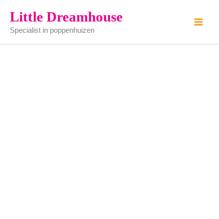
Maiskolf
Ga
Little Dreamhouse
aantal
naar
Specialist in poppenhuizen
de
inhoud