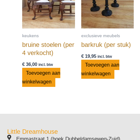
keukens
exclusieve meubels
bruine stoelen (per
barkruk (per stuk)
4 verkocht)
€
19,95
incl. btw
€
36,00
Toevoegen aan
incl. btw
Toevoegen aan
winkelwagen
winkelwagen
Little Dreamhouse
Emmastraat 1 (hoek Dubbeldamseweg-Zuid)