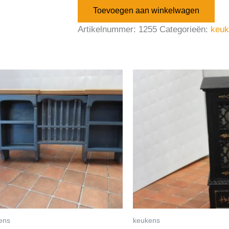
Toevoegen aan winkelwagen
Artikelnummer:
1255
Categorieën:
keuk
ens
keukens