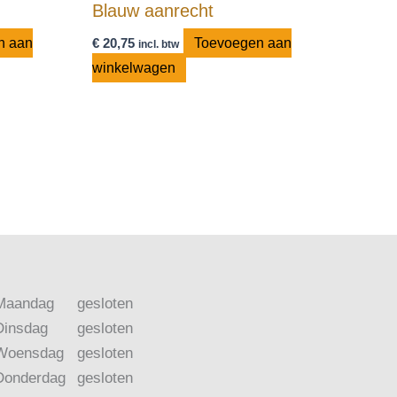
Blauw aanrecht
n aan
€
20,75
Toevoegen aan
incl. btw
winkelwagen
Maandag
gesloten
Dinsdag
gesloten
Woensdag
gesloten
Donderdag
gesloten