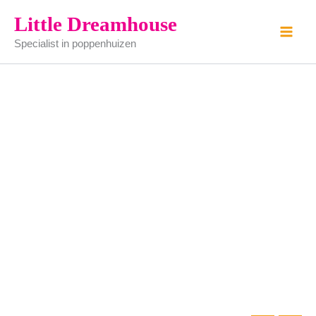
mahonie
Ga
Little Dreamhouse
spiegel
naar
aantal
Specialist in poppenhuizen
de
inhoud