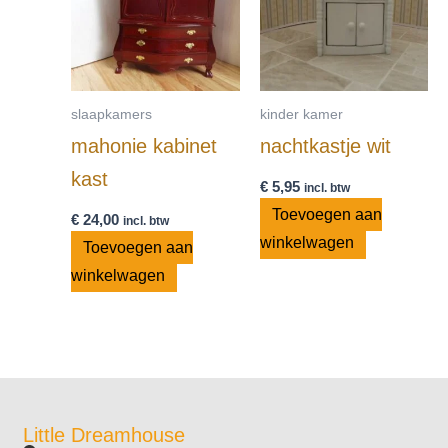
slaapkamers
kinder kamer
mahonie kabinet
nachtkastje wit
kast
€
5,95
incl. btw
Toevoegen aan
€
24,00
incl. btw
winkelwagen
Toevoegen aan
winkelwagen
Little Dreamhouse