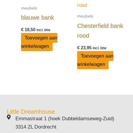
meubels
meubels
blauwe bank
Chesterfield bank
€
18,50
incl. btw
rood
Toevoegen aan
winkelwagen
€
23,95
incl. btw
Toevoegen aan
winkelwagen
Little Dreamhouse
Emmastraat 1 (hoek Dubbeldamseweg-Zuid)
3314 ZL Dordrecht