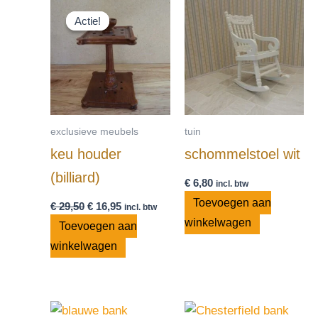
Oorspronkelijke
Huidige
prijs
prijs
Actie!
Actie!
was:
is:
€ 29,50.
€ 16,95.
exclusieve meubels
tuin
keu houder
schommelstoel wit
(billiard)
€
6,80
incl. btw
Toevoegen aan
€
29,50
€
16,95
incl. btw
winkelwagen
Toevoegen aan
winkelwagen