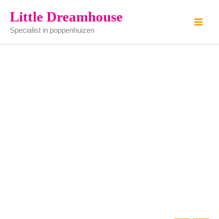
mahonie
Ga
Little Dreamhouse
schommelstoel
naar
aantal
Specialist in poppenhuizen
de
inhoud