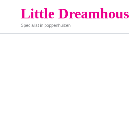
Ga
Little Dreamhous
naar
de
Specialist in poppenhuizen
inhoud