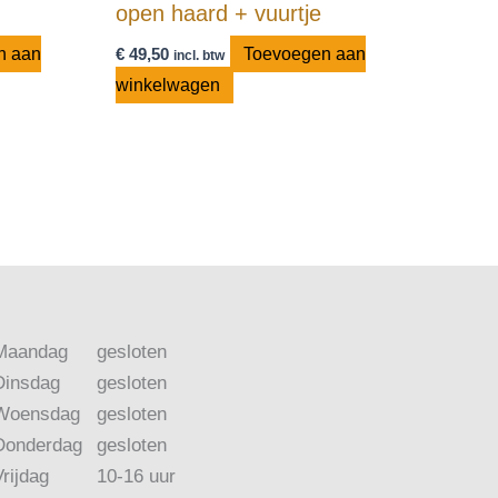
open haard + vuurtje
n aan
€
49,50
Toevoegen aan
incl. btw
winkelwagen
Maandag
gesloten
Dinsdag
gesloten
Woensdag
gesloten
Donderdag
gesloten
Vrijdag
10-16 uur