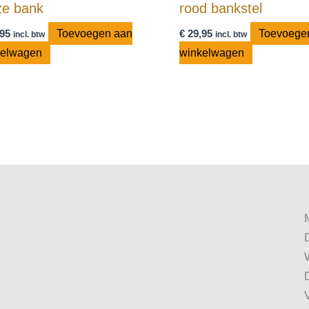
jze bank
rood bankstel
95
Toevoegen aan
€
29,95
Toevoege
incl. btw
incl. btw
kelwagen
winkelwagen