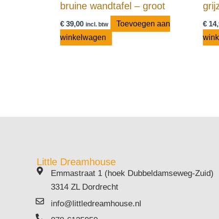
bruine wandtafel – groot
gri
€
39,00
Toevoegen aan
€
14,
incl. btw
winkelwagen
win
Little Dreamhouse
Emmastraat 1 (hoek Dubbeldamseweg-Zuid)
3314 ZL Dordrecht
info@littledreamhouse.nl