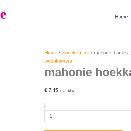
mahonie
e
hoekkast
aantal
Home
Home
/
woonkamers
/ mahonie hoekka
woonkamers
mahonie hoekk
€
7,45
incl. btw
-
+