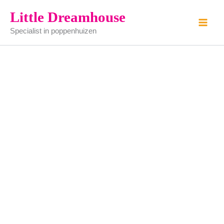
LP's
Ga
Little Dreamhouse
-
naar
Bodo
Specialist in poppenhuizen
de
Hennig
aantal
inhoud