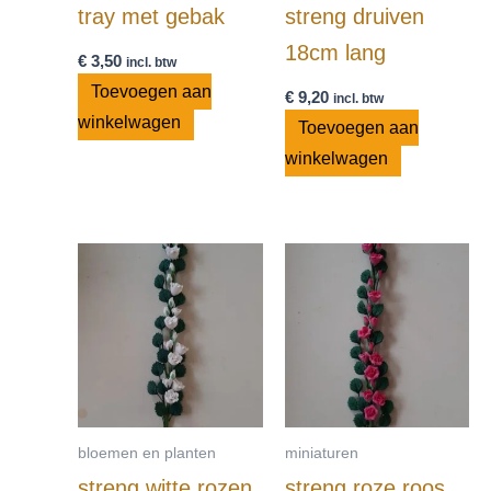
tray met gebak
streng druiven
18cm lang
€
3,50
incl. btw
Toevoegen aan
€
9,20
incl. btw
winkelwagen
Toevoegen aan
winkelwagen
bloemen en planten
miniaturen
streng witte rozen
streng roze roos