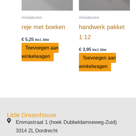
miniaturen
miniaturen
reje met boeken
handwerk pakket
1:12
€
5,25
incl. btw
Toevoegen aan
€
3,95
incl. btw
winkelwagen
Toevoegen aan
winkelwagen
Little Dreamhouse
Emmastraat 1 (hoek Dubbeldamseweg-Zuid)
3314 ZL Dordrecht