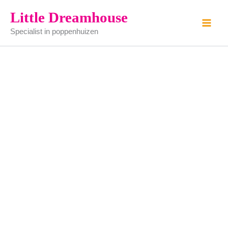
lampet
Ga
Little Dreamhouse
setje
naar
aantal
Specialist in poppenhuizen
de
inhoud