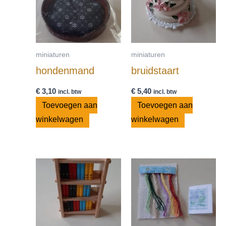
miniaturen
miniaturen
hondenmand
bruidstaart
€
3,10
€
5,40
incl. btw
incl. btw
Toevoegen aan
Toevoegen aan
winkelwagen
winkelwagen