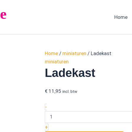
Ladekast
e
aantal
Home
Home
/
miniaturen
/ Ladekast
miniaturen
Ladekast
€
11,95
incl. btw
-
+