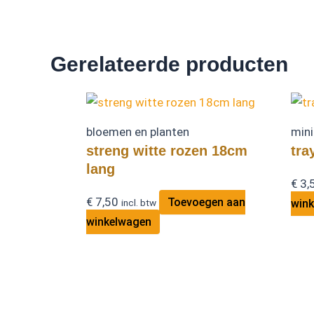
Gerelateerde producten
bloemen en planten
mini
streng witte rozen 18cm
tra
lang
€
3,
€
7,50
Toevoegen aan
incl. btw
win
winkelwagen