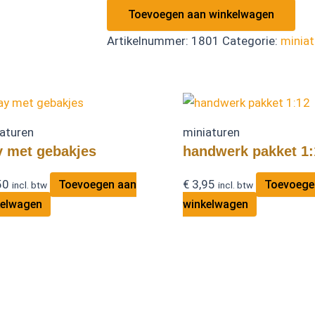
Toevoegen aan winkelwagen
Artikelnummer:
1801
Categorie:
miniat
aturen
miniaturen
y met gebakjes
handwerk pakket 1:
50
€
3,95
Toevoegen aan
Toevoege
incl. btw
incl. btw
kelwagen
winkelwagen