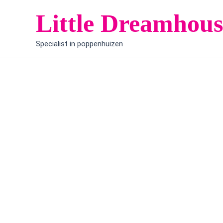
Ga
Little Dreamhous
naar
de
Specialist in poppenhuizen
inhoud