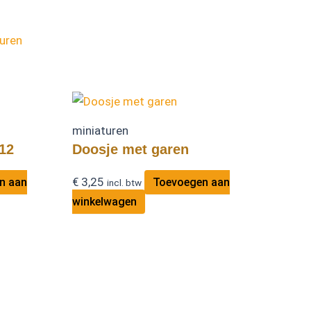
uren
miniaturen
12
Doosje met garen
€
3,25
n aan
Toevoegen aan
incl. btw
winkelwagen