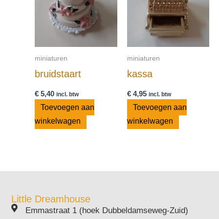
miniaturen
miniaturen
bruidstaart
kassa
€
5,40
€
4,95
incl. btw
incl. btw
Toevoegen aan
Toevoegen aan
winkelwagen
winkelwagen
Little Dreamhouse
Emmastraat 1 (hoek Dubbeldamseweg-Zuid)