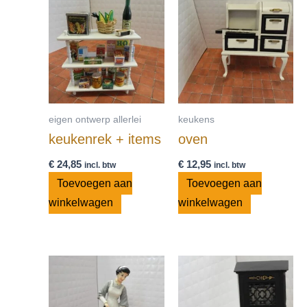
eigen ontwerp allerlei
keukens
keukenrek + items
oven
€
24,85
€
12,95
incl. btw
incl. btw
Toevoegen aan
Toevoegen aan
winkelwagen
winkelwagen