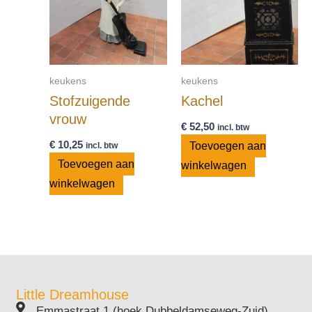
keukens
keukens
Stofzuigende
Kachel
vrouw
€
52,50
incl. btw
€
10,25
Toevoegen aan
incl. btw
Toevoegen aan
winkelwagen
winkelwagen
Little Dreamhouse
Emmastraat 1 (hoek Dubbeldamseweg-Zuid)