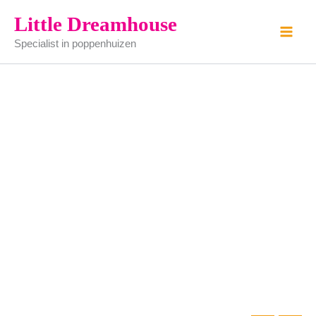
koffie
Ga
Little Dreamhouse
aantal
naar
Specialist in poppenhuizen
de
inhoud