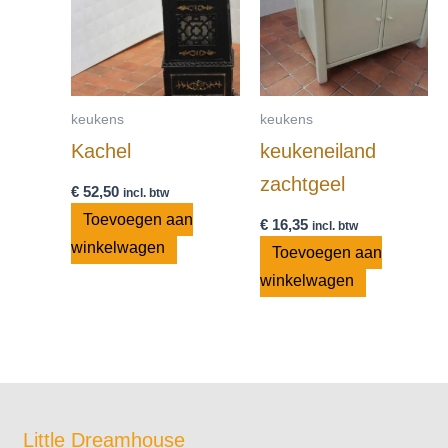
keukens
keukens
Kachel
keukeneiland
zachtgeel
€
52,50
incl. btw
Toevoegen aan
€
16,35
incl. btw
winkelwagen
Toevoegen aan
winkelwagen
Little Dreamhouse