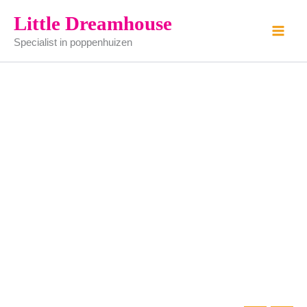
koelkast
Ga
Little Dreamhouse
aantal
naar
Specialist in poppenhuizen
de
inhoud