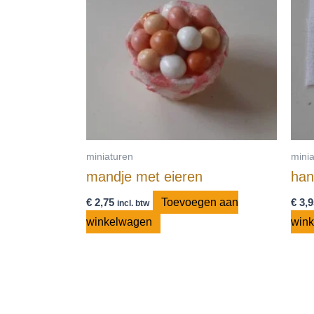
miniaturen
mini
mandje met eieren
han
€
2,75
Toevoegen aan
€
3,9
incl. btw
winkelwagen
win