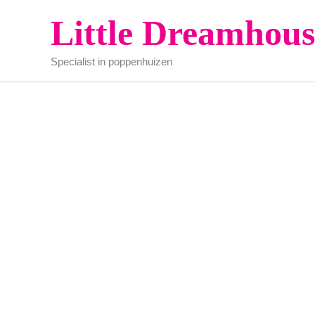
Ga
Little Dreamhous
naar
de
Specialist in poppenhuizen
inhoud