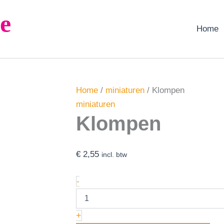
Klompen
e
aantal
Home
Home
/
miniaturen
/ Klompen
miniaturen
Klompen
€
2,55
incl. btw
-
+