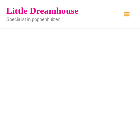
kledinghangers
Ga
Little Dreamhouse
-
naar
3
Specialist in poppenhuizen
de
stuks
aantal
inhoud