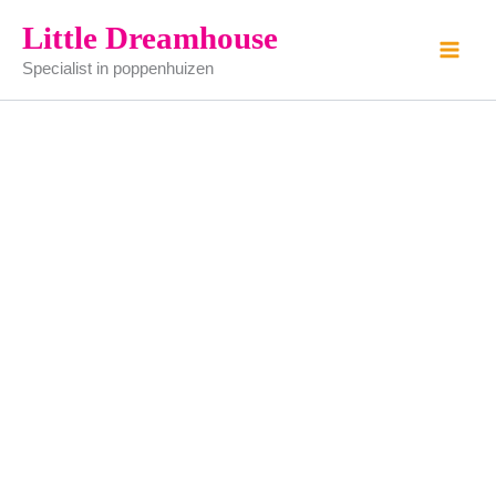
Klauwhamer
Ga
Little Dreamhouse
aantal
naar
Specialist in poppenhuizen
de
inhoud