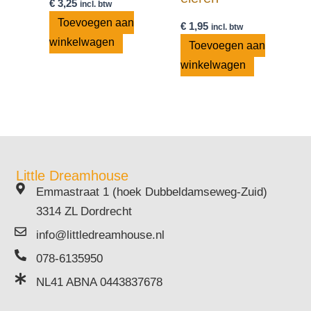
€
3,25
incl. btw
Toevoegen aan
€
1,95
incl. btw
winkelwagen
Toevoegen aan
winkelwagen
Little Dreamhouse
Emmastraat 1 (hoek Dubbeldamseweg-Zuid)
3314 ZL Dordrecht
info@littledreamhouse.nl
078-6135950
NL41 ABNA 0443837678