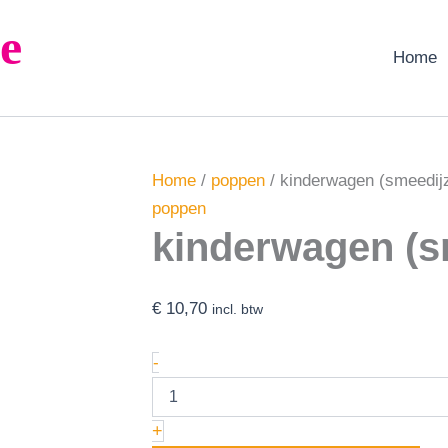
kinderwagen
e
(smeedijzer)
aantal
Home
Home
/
poppen
/ kinderwagen (smeedij
poppen
kinderwagen (s
€
10,70
incl. btw
-
+