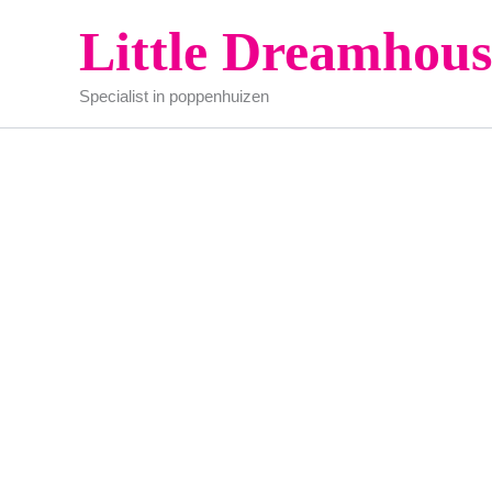
Ga
Little Dreamhous
naar
de
Specialist in poppenhuizen
inhoud