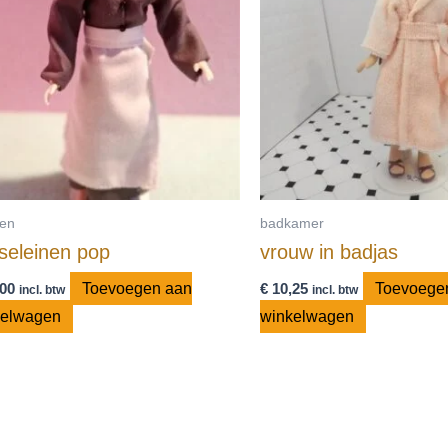
en
badkamer
seleinen pop
vrouw in badjas
00
Toevoegen aan
€
10,25
Toevoege
incl. btw
incl. btw
kelwagen
winkelwagen