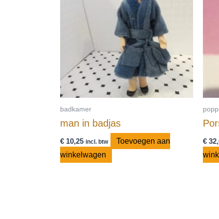
badkamer
popp
man in badjas
Por
€
10,25
Toevoegen aan
€
32,
incl. btw
winkelwagen
win