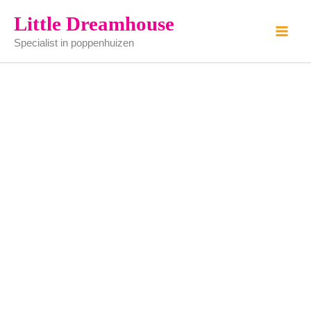
Kindercomode
Ga
Little Dreamhouse
(Huamei)
naar
aantal
Specialist in poppenhuizen
de
inhoud