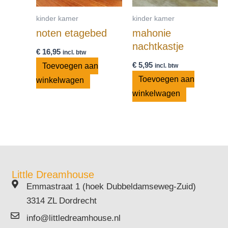
kinder kamer
kinder kamer
noten etagebed
mahonie
nachtkastje
€
16,95
incl. btw
€
5,95
Toevoegen aan
incl. btw
Toevoegen aan
winkelwagen
winkelwagen
Little Dreamhouse
Emmastraat 1 (hoek Dubbeldamseweg-Zuid)
3314 ZL Dordrecht
info@littledreamhouse.nl