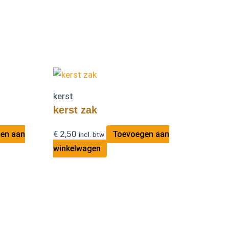
kerst
kerst zak
€
2,50
en aan
Toevoegen aan
incl. btw
winkelwagen