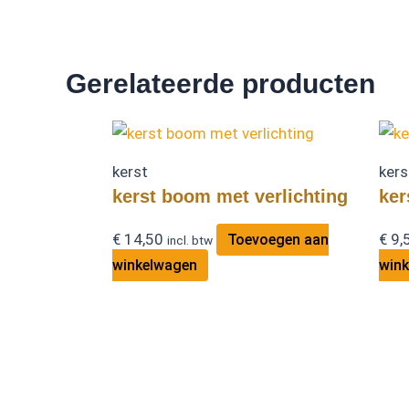
Gerelateerde producten
kerst
kers
kerst boom met verlichting
ker
€
14,50
€
9,
Toevoegen aan
incl. btw
winkelwagen
win