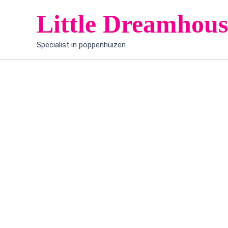
Ga
Little Dreamhous
naar
de
Specialist in poppenhuizen
inhoud