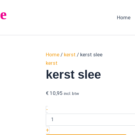
kerst
e
slee
aantal
Home
Home
/
kerst
/ kerst slee
kerst
kerst slee
€
10,95
incl. btw
-
+