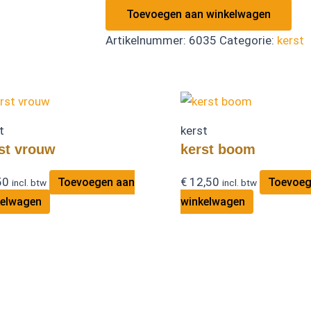
Toevoegen aan winkelwagen
Artikelnummer:
6035
Categorie:
kerst
t
kerst
st vrouw
kerst boom
50
€
12,50
Toevoegen aan
Toevoeg
incl. btw
incl. btw
kelwagen
winkelwagen