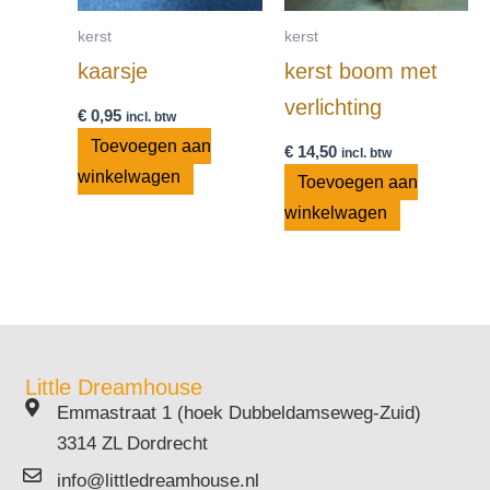
kerst
kerst
kaarsje
kerst boom met
verlichting
€
0,95
incl. btw
Toevoegen aan
€
14,50
incl. btw
winkelwagen
Toevoegen aan
winkelwagen
Little Dreamhouse
Emmastraat 1 (hoek Dubbeldamseweg-Zuid)
3314 ZL Dordrecht
info@littledreamhouse.nl