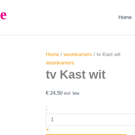
tv
e
Kast
wit
Home
aantal
Home
/
woonkamers
/ tv Kast wit
woonkamers
tv Kast wit
€
24,50
incl. btw
-
+