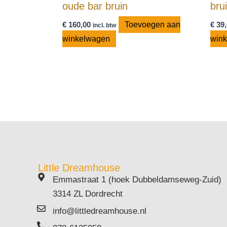
oude bar bruin
bru
€
160,00
Toevoegen aan
€
39,
incl. btw
winkelwagen
win
Little Dreamhouse
Emmastraat 1 (hoek Dubbeldamseweg-Zuid)
3314 ZL Dordrecht
info@littledreamhouse.nl