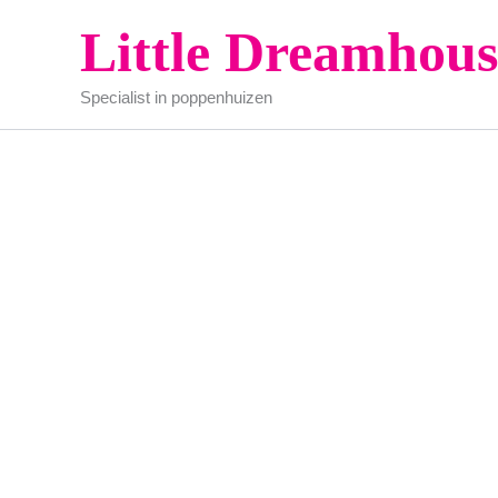
Ga
Little Dreamhous
naar
de
Specialist in poppenhuizen
inhoud