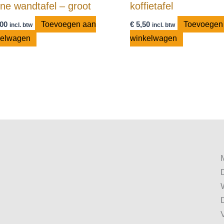
ine wandtafel – groot
koffietafel
00
Toevoegen aan
€
5,50
Toevoegen
incl. btw
incl. btw
kelwagen
winkelwagen