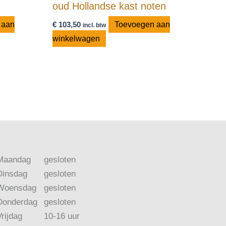
oud Hollandse kast noten
 aan
€
103,50
Toevoegen aan
incl. btw
winkelwagen
Maandag
gesloten
Dinsdag
gesloten
Woensdag
gesloten
Donderdag
gesloten
Vrijdag
10-16 uur