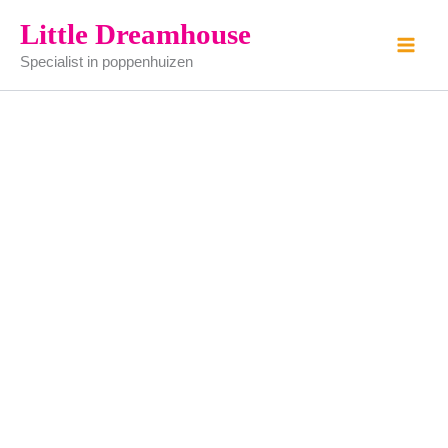
kaptafel
Ga
Little Dreamhouse
(smeedijzer)
naar
aantal
Specialist in poppenhuizen
de
inhoud