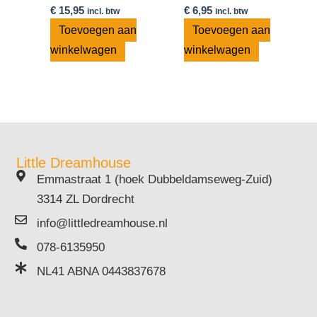
€
15,95
€
6,95
incl. btw
incl. btw
Toevoegen aan
Toevoegen aan
winkelwagen
winkelwagen
Little Dreamhouse
Emmastraat 1 (hoek Dubbeldamseweg-Zuid)
3314 ZL Dordrecht
info@littledreamhouse.nl
078-6135950
NL41 ABNA 0443837678