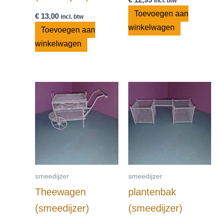
incl. btw
Toevoegen aan
€
13,00
incl. btw
winkelwagen
Toevoegen aan
winkelwagen
smeedijzer
smeedijzer
Theewagen
plantenbak
(smeedijzer)
(smeedijzer)