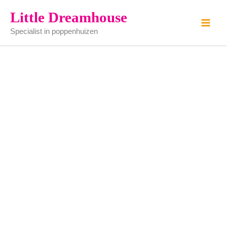
Kandelaar
Ga
Little Dreamhouse
-
naar
gemaakt
Specialist in poppenhuizen
de
van
tin
inhoud
(zelf
schilderen)
aantal