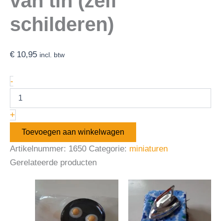
van tin (zelf
schilderen)
€
10,95
incl. btw
-
+
Toevoegen aan winkelwagen
Artikelnummer:
1650
Categorie:
miniaturen
Gerelateerde producten