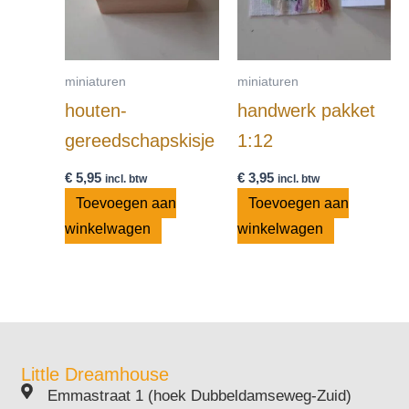
miniaturen
miniaturen
houten-
handwerk pakket
gereedschapskisje
1:12
€
5,95
€
3,95
incl. btw
incl. btw
Toevoegen aan
Toevoegen aan
winkelwagen
winkelwagen
Little Dreamhouse
Emmastraat 1 (hoek Dubbeldamseweg-Zuid)