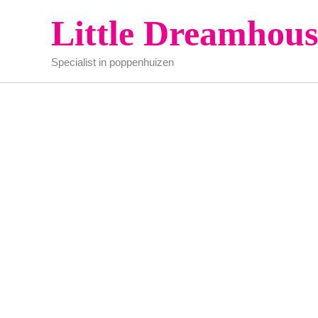
Ga
Little Dreamhous
naar
de
Specialist in poppenhuizen
inhoud