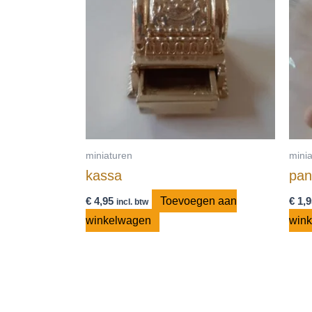
miniaturen
mini
kassa
pan
€
4,95
Toevoegen aan
€
1,9
incl. btw
winkelwagen
win