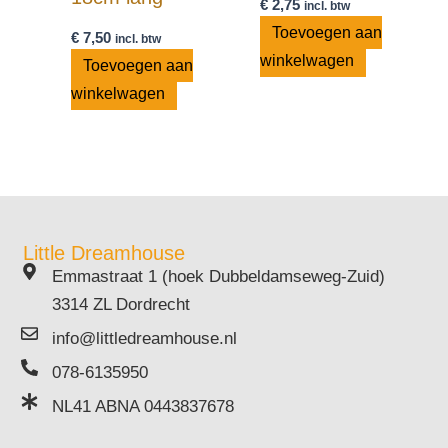
€
2,75
incl. btw
Toevoegen aan
€
7,50
incl. btw
winkelwagen
Toevoegen aan
winkelwagen
Little Dreamhouse
Emmastraat 1 (hoek Dubbeldamseweg-Zuid)
3314 ZL Dordrecht
info@littledreamhouse.nl
078-6135950
NL41 ABNA 0443837678