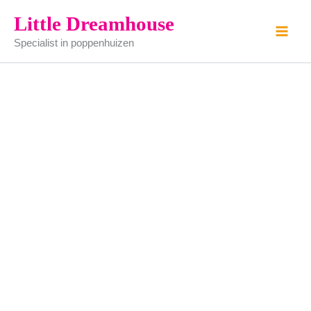
Kaal
Ga
Little Dreamhouse
blik
naar
aantal
Specialist in poppenhuizen
de
inhoud