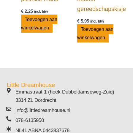
gereedschapskisje
€
2,25
incl. btw
Toevoegen aan
€
5,95
incl. btw
winkelwagen
Toevoegen aan
winkelwagen
Little Dreamhouse
Emmastraat 1 (hoek Dubbeldamseweg-Zuid)
3314 ZL Dordrecht
info@littledreamhouse.nl
078-6135950
NL41 ABNA 0443837678