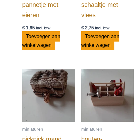
pannetje met
schaaltje met
eieren
vlees
€
1,95
€
2,75
incl. btw
incl. btw
Toevoegen aan
Toevoegen aan
winkelwagen
winkelwagen
miniaturen
miniaturen
picknick mand
houten-