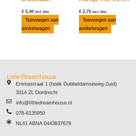
€
5,40
€
2,75
incl. btw
incl. btw
Toevoegen aan
Toevoegen aan
winkelwagen
winkelwagen
Little Dreamhouse
Emmastraat 1 (hoek Dubbeldamseweg-Zuid)
3314 ZL Dordrecht
info@littledreamhouse.nl
078-6135950
NL41 ABNA 0443837678