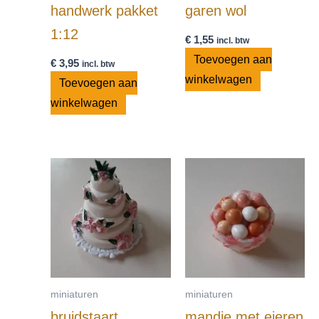
handwerk pakket
garen wol
1:12
€
1,55
incl. btw
Toevoegen aan
€
3,95
incl. btw
winkelwagen
Toevoegen aan
winkelwagen
miniaturen
miniaturen
bruidstaart
mandje met eieren