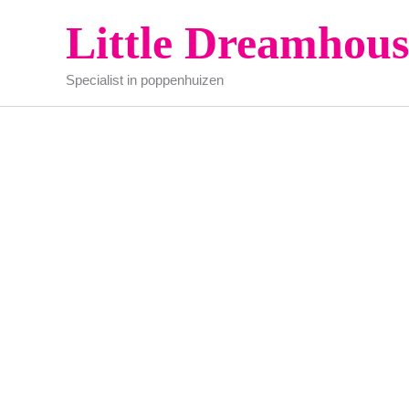
Ga
Little Dreamhous
naar
de
Specialist in poppenhuizen
inhoud