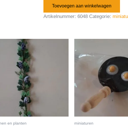
Toevoegen aan winkelwagen
Artikelnummer:
6048
Categorie:
miniat
men en planten
miniaturen