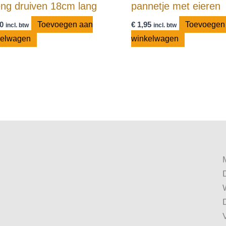
eng druiven 18cm lang
pannetje met eieren
0
Toevoegen aan
€
1,95
Toevoegen
incl. btw
incl. btw
kelwagen
winkelwagen