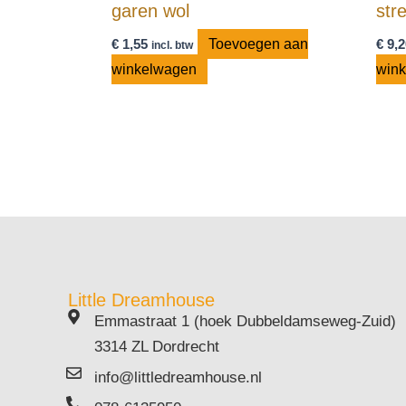
garen wol
str
€
1,55
Toevoegen aan
€
9,2
incl. btw
winkelwagen
win
Little Dreamhouse
Emmastraat 1 (hoek Dubbeldamseweg-Zuid)
3314 ZL Dordrecht
info@littledreamhouse.nl