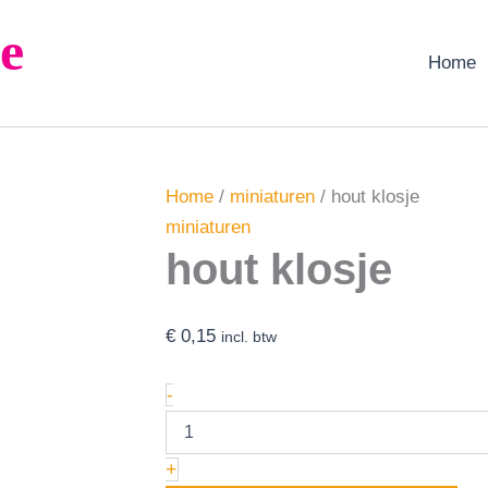
hout
e
klosje
aantal
Home
Home
/
miniaturen
/ hout klosje
miniaturen
hout klosje
€
0,15
incl. btw
-
+