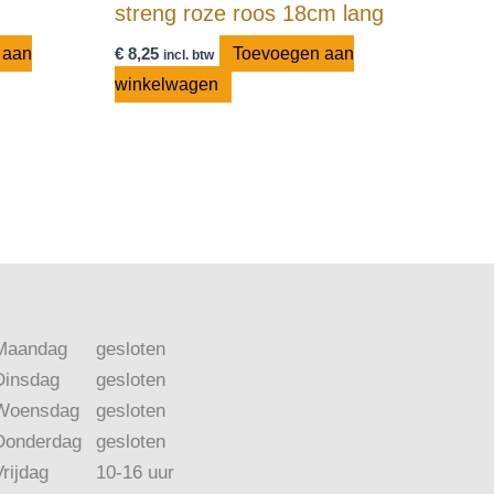
streng roze roos 18cm lang
 aan
€
8,25
Toevoegen aan
incl. btw
winkelwagen
Maandag
gesloten
Dinsdag
gesloten
Woensdag
gesloten
Donderdag
gesloten
Vrijdag
10-16 uur