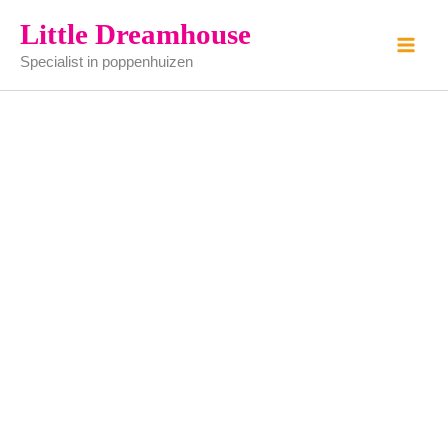
Hondje
Ga
Little Dreamhouse
aantal
naar
Specialist in poppenhuizen
de
inhoud