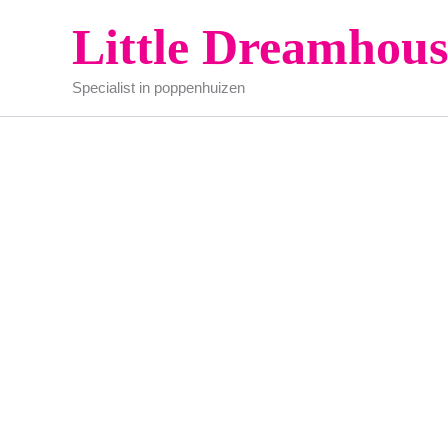
Ga
Little Dreamhous
naar
de
Specialist in poppenhuizen
inhoud