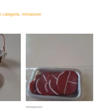
 categorie
,
miniaturen
miniaturen