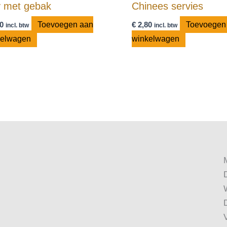
y met gebak
Chinees servies
0
Toevoegen aan
€
2,80
Toevoegen
incl. btw
incl. btw
kelwagen
winkelwagen