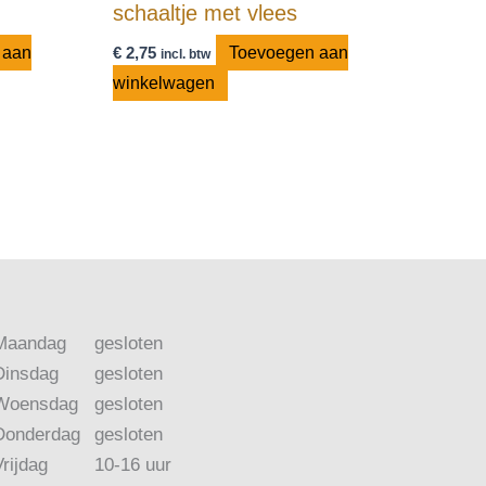
schaaltje met vlees
 aan
€
2,75
Toevoegen aan
incl. btw
winkelwagen
Maandag
gesloten
Dinsdag
gesloten
Woensdag
gesloten
Donderdag
gesloten
Vrijdag
10-16 uur