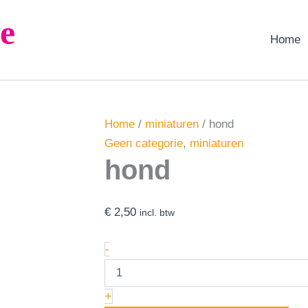
hond
e
aantal
Home
Home
/
miniaturen
/ hond
Geen categorie
,
miniaturen
hond
€
2,50
incl. btw
-
+