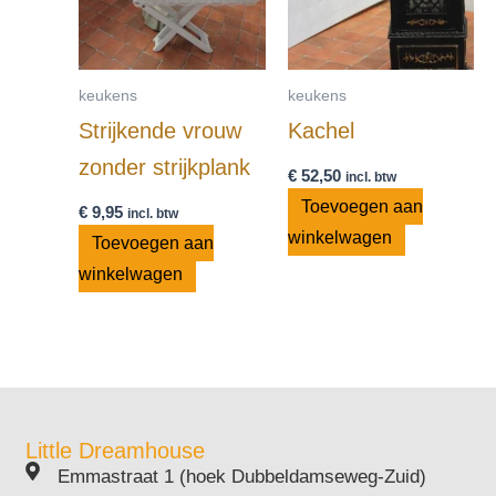
keukens
keukens
Strijkende vrouw
Kachel
zonder strijkplank
€
52,50
incl. btw
Toevoegen aan
€
9,95
incl. btw
winkelwagen
Toevoegen aan
winkelwagen
Little Dreamhouse
Emmastraat 1 (hoek Dubbeldamseweg-Zuid)