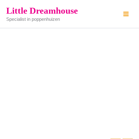
hoekkeuken
Ga
Little Dreamhouse
wit
naar
aantal
Specialist in poppenhuizen
de
inhoud