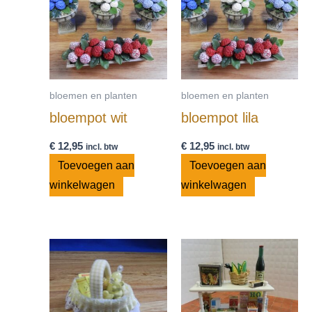
bloemen en planten
bloemen en planten
bloempot wit
bloempot lila
€
12,95
€
12,95
incl. btw
incl. btw
Toevoegen aan
Toevoegen aan
winkelwagen
winkelwagen