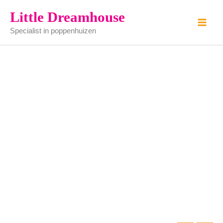
hoedje
Ga
Little Dreamhouse
aantal
naar
Specialist in poppenhuizen
de
inhoud