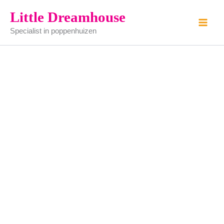
Hoed
Ga
Little Dreamhouse
aantal
naar
Specialist in poppenhuizen
de
inhoud