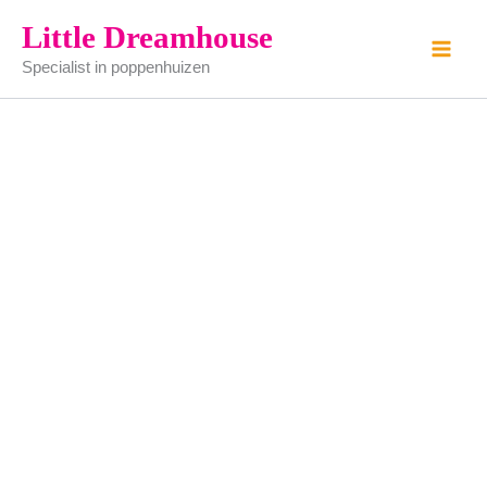
Hoed
Ga
Little Dreamhouse
aantal
naar
Specialist in poppenhuizen
de
inhoud