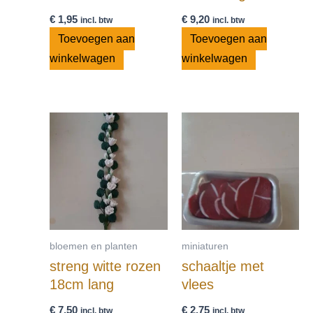
€
1,95
€
9,20
incl. btw
incl. btw
Toevoegen aan
Toevoegen aan
winkelwagen
winkelwagen
bloemen en planten
miniaturen
streng witte rozen
schaaltje met
18cm lang
vlees
€
7,50
€
2,75
incl. btw
incl. btw