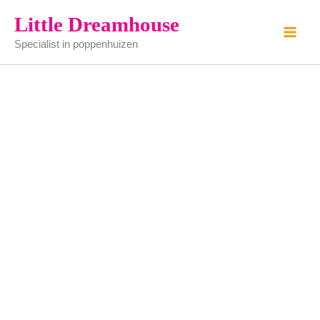
Handschoenen
Ga
Little Dreamhouse
-
naar
gemaakt
Specialist in poppenhuizen
de
van
tin
inhoud
(zelf
schilderen)
aantal