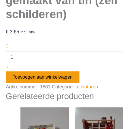
gemaakt van tin (zelf
schilderen)
€
3,65
incl. btw
-
+
Toevoegen aan winkelwagen
Artikelnummer:
1661
Categorie:
miniaturen
Gerelateerde producten