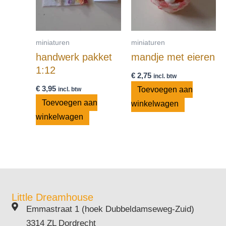
miniaturen
miniaturen
handwerk pakket
mandje met eieren
1:12
€
2,75
incl. btw
€
3,95
Toevoegen aan
incl. btw
Toevoegen aan
winkelwagen
winkelwagen
Little Dreamhouse
Emmastraat 1 (hoek Dubbeldamseweg-Zuid)
3314 ZL Dordrecht