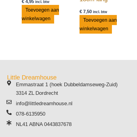
€
4,95
incl. btw
Toevoegen aan
€
7,50
incl. btw
winkelwagen
Toevoegen aan
winkelwagen
Little Dreamhouse
Emmastraat 1 (hoek Dubbeldamseweg-Zuid)
3314 ZL Dordrecht
info@littledreamhouse.nl
078-6135950
NL41 ABNA 0443837678