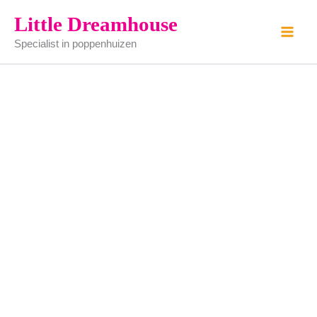
Glas
Ga
Little Dreamhouse
met
naar
melk
Specialist in poppenhuizen
de
aantal
inhoud