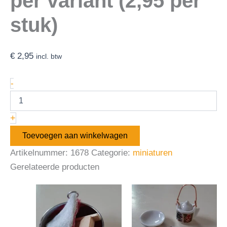
per variant (2,95 per
stuk)
€
2,95
incl. btw
-
+
Toevoegen aan winkelwagen
Artikelnummer:
1678
Categorie:
miniaturen
Gerelateerde producten