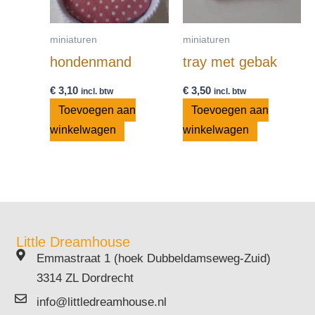
miniaturen
miniaturen
hondenmand
tray met gebak
€
3,10
€
3,50
incl. btw
incl. btw
Toevoegen aan
Toevoegen aan
winkelwagen
winkelwagen
Little Dreamhouse
Emmastraat 1 (hoek Dubbeldamseweg-Zuid)
3314 ZL Dordrecht
info@littledreamhouse.nl