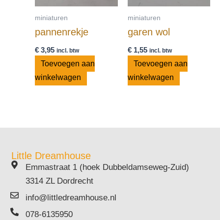
miniaturen
miniaturen
pannenrekje
garen wol
€
3,95
€
1,55
incl. btw
incl. btw
Toevoegen aan
Toevoegen aan
winkelwagen
winkelwagen
Little Dreamhouse
Emmastraat 1 (hoek Dubbeldamseweg-Zuid)
3314 ZL Dordrecht
info@littledreamhouse.nl
078-6135950