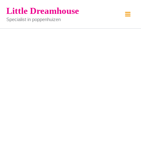
Fruitschaal
Ga
Little Dreamhouse
-
naar
gemaakt
Specialist in poppenhuizen
de
van
glas
inhoud
aantal