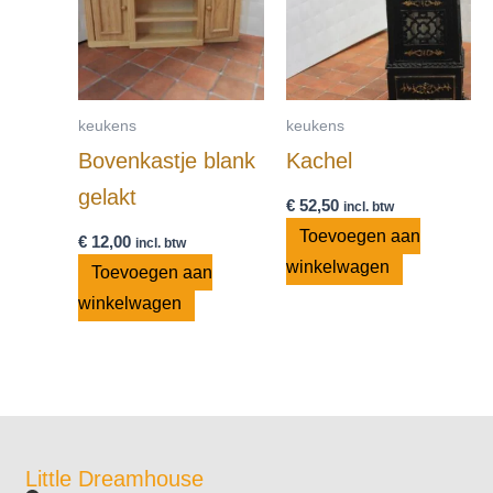
keukens
keukens
Bovenkastje blank
Kachel
gelakt
€
52,50
incl. btw
Toevoegen aan
€
12,00
incl. btw
winkelwagen
Toevoegen aan
winkelwagen
Little Dreamhouse