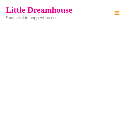
eettafel
Ga
Little Dreamhouse
wit
naar
aantal
Specialist in poppenhuizen
de
inhoud