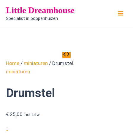
Drumstel
Ga
Little Dreamhouse
aantal
naar
Specialist in poppenhuizen
de
inhoud
Home
/
miniaturen
/ Drumstel
miniaturen
Drumstel
€
25,00
incl. btw
-