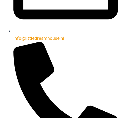
info@littledreamhouse.nl