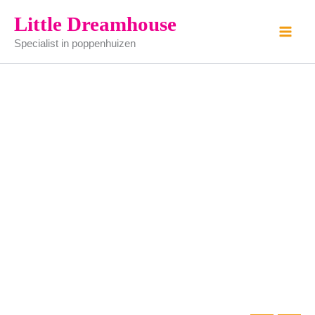
citroen
Ga
Little Dreamhouse
aantal
naar
Specialist in poppenhuizen
de
inhoud