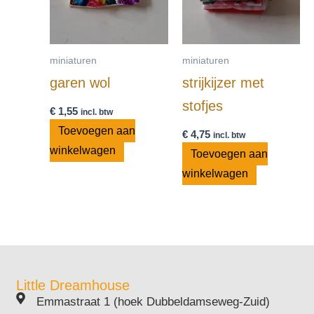
miniaturen
miniaturen
garen wol
strijkijzer met
stofjes
€
1,55
incl. btw
Toevoegen aan
€
4,75
incl. btw
winkelwagen
Toevoegen aan
winkelwagen
Little Dreamhouse
Emmastraat 1 (hoek Dubbeldamseweg-Zuid)