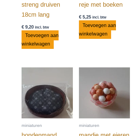
streng druiven
reje met boeken
18cm lang
€
5,25
incl. btw
Toevoegen aan
€
9,20
incl. btw
winkelwagen
Toevoegen aan
winkelwagen
miniaturen
miniaturen
hondenmand
mandje met eieren