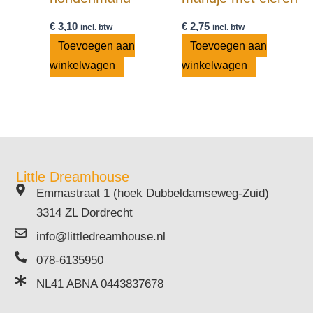
€
3,10
€
2,75
incl. btw
incl. btw
Toevoegen aan
Toevoegen aan
winkelwagen
winkelwagen
Little Dreamhouse
Emmastraat 1 (hoek Dubbeldamseweg-Zuid)
3314 ZL Dordrecht
info@littledreamhouse.nl
078-6135950
NL41 ABNA 0443837678