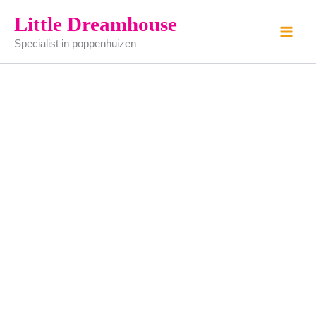
Cakerol
Ga
Little Dreamhouse
aantal
naar
Specialist in poppenhuizen
de
inhoud