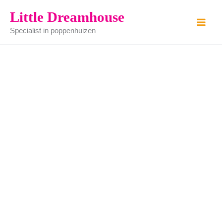
Bruidspaar
Ga
Little Dreamhouse
(per
naar
soort
Specialist in poppenhuizen
de
bestellen)
aantal
inhoud