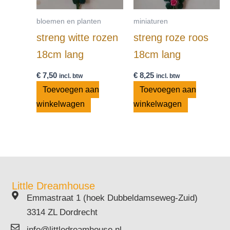
bloemen en planten
miniaturen
streng witte rozen
streng roze roos
18cm lang
18cm lang
€
7,50
€
8,25
incl. btw
incl. btw
Toevoegen aan
Toevoegen aan
winkelwagen
winkelwagen
Little Dreamhouse
Emmastraat 1 (hoek Dubbeldamseweg-Zuid)
3314 ZL Dordrecht
info@littledreamhouse.nl