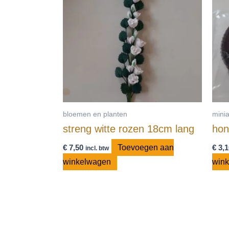
bloemen en planten
mini
streng witte rozen 18cm lang
ho
€
7,50
Toevoegen aan
€
3,1
incl. btw
winkelwagen
win