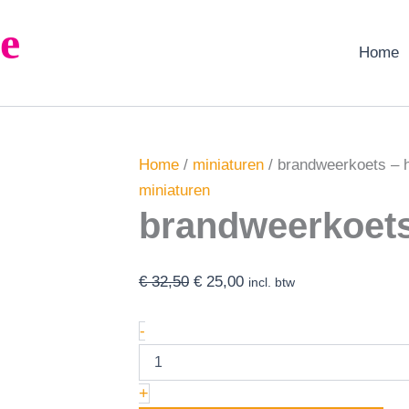
brandweerkoets
Oorspronkelijke
Huidige
e
-
prijs
prijs
hout
Home
was:
is:
-
handwerk
€ 32,50.
€ 25,00.
aantal
Home
/
miniaturen
/ brandweerkoets – 
miniaturen
brandweerkoets
€
32,50
€
25,00
incl. btw
-
+