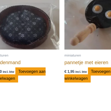
aturen
miniaturen
ndenmand
pannetje met eieren
0
Toevoegen aan
€
1,95
Toevoegen
incl. btw
incl. btw
kelwagen
winkelwagen