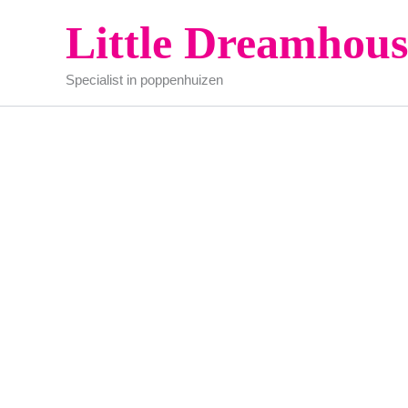
Ga
Little Dreamhous
Actie!
naar
de
Specialist in poppenhuizen
inhoud