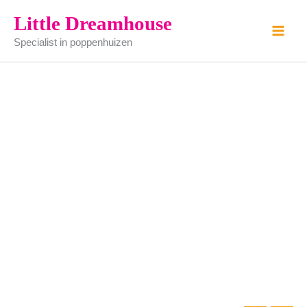
boven
Ga
Little Dreamhouse
kastje
naar
blank
Specialist in poppenhuizen
de
aantal
inhoud