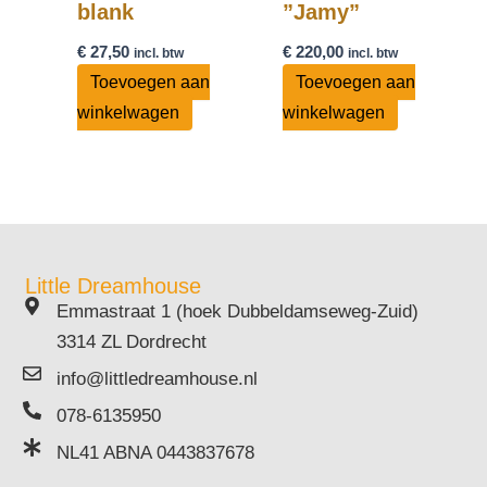
blank
”Jamy”
€
27,50
€
220,00
incl. btw
incl. btw
Toevoegen aan
Toevoegen aan
winkelwagen
winkelwagen
Little Dreamhouse
Emmastraat 1 (hoek Dubbeldamseweg-Zuid)
3314 ZL Dordrecht
info@littledreamhouse.nl
078-6135950
NL41 ABNA 0443837678