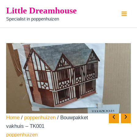
Bouwpakket
Ga
Little Dreamhouse
vakhuis
naar
-
Specialist in poppenhuizen
de
TK001
aantal
inhoud
Home
/
poppenhuizen
/ Bouwpakket
vakhuis – TK001
poppenhuizen