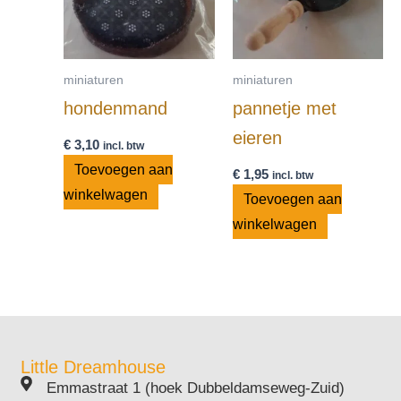
miniaturen
miniaturen
hondenmand
pannetje met
eieren
€
3,10
incl. btw
Toevoegen aan
€
1,95
incl. btw
winkelwagen
Toevoegen aan
winkelwagen
Little Dreamhouse
Emmastraat 1 (hoek Dubbeldamseweg-Zuid)