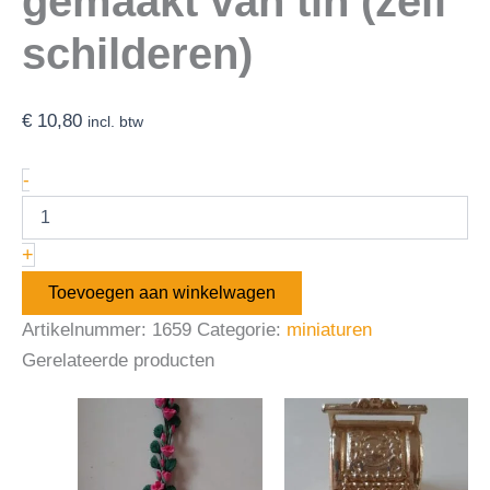
gemaakt van tin (zelf
schilderen)
€
10,80
incl. btw
-
+
Toevoegen aan winkelwagen
Artikelnummer:
1659
Categorie:
miniaturen
Gerelateerde producten