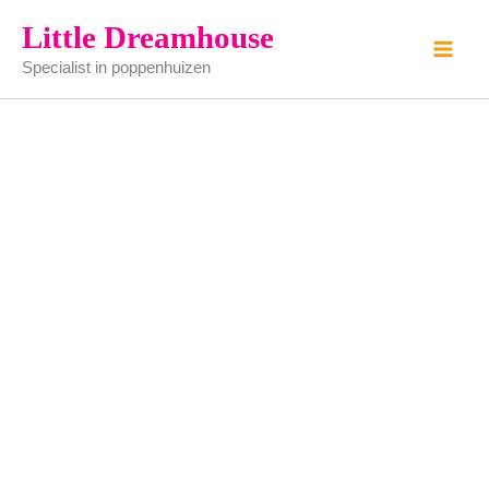
Borstelsetje
Ga
Little Dreamhouse
-
naar
gemaakt
Specialist in poppenhuizen
de
van
tin
inhoud
(zelf
schilderen)
aantal