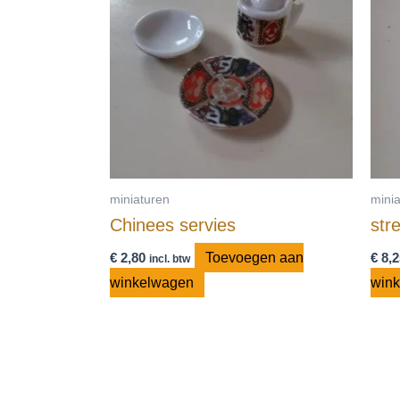
miniaturen
mini
Chinees servies
str
€
2,80
Toevoegen aan
€
8,2
incl. btw
winkelwagen
win