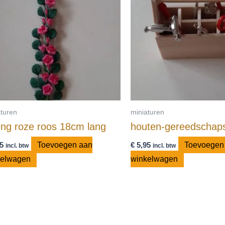
aturen
miniaturen
eng roze roos 18cm lang
houten-gereedschaps
5
Toevoegen aan
€
5,95
Toevoegen
incl. btw
incl. btw
kelwagen
winkelwagen