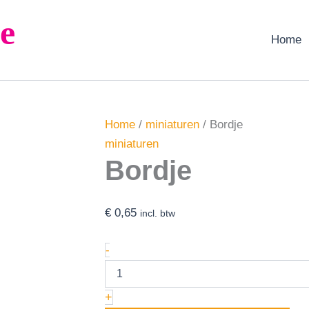
Bordje
e
aantal
Home
Home
/
miniaturen
/ Bordje
miniaturen
Bordje
€
0,65
incl. btw
-
+