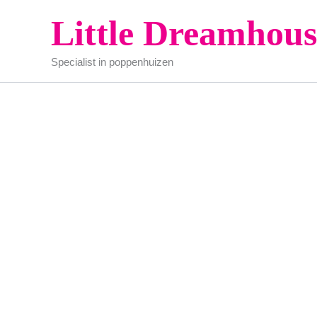
Ga
Little Dreamhous
naar
de
Specialist in poppenhuizen
inhoud