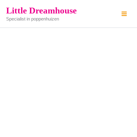
Bongo's
Ga
Little Dreamhouse
aantal
naar
Specialist in poppenhuizen
de
inhoud