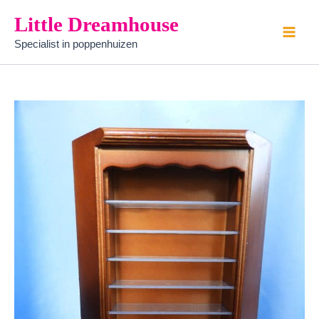
boekenkast
Ga
Little Dreamhouse
hoekkast
naar
node
Specialist in poppenhuizen
de
aantal
inhoud